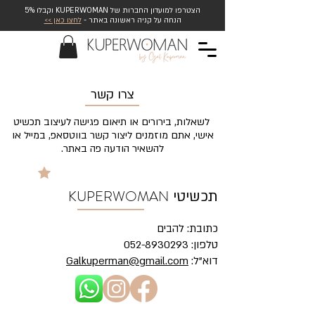
הצטרפו למועדון החברות של KUPERWOMAN וקבלו 5%
הנחה על קניה ראשונה באתר -
לחצו כאן >>
צרו קשר
לשאלות, בירורים או תיאום פגישה לעיצוב תכשיט
אישי,
אתם מוזמנים ליצור קשר בווטסאפ, במייל או
להשאיר הודעה פה באתר.
KUPERWOMAN
תכשיטי
כתובת: להבים
טלפון: 052-8930293
דוא"ל:
Galkuperman@gmail.com