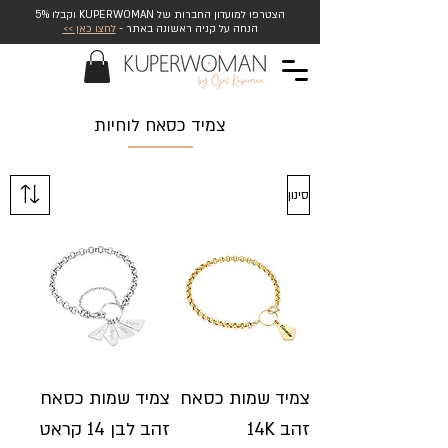
הצטרפו למועדון החברות של KUPERWOMAN וקבלו 5%
הנחה על קניה ראשונה באתר -
לחצו כאן >>
צמיד כסאח לוחיות
סינון
צמיד שמות כסאח
צמיד שמות כסאח
זהב 14K
זהב לבן 14 קראט