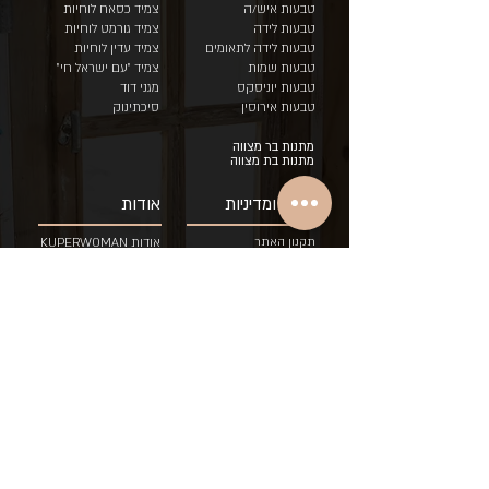
טבעות איש/ה
צמיד כסאח לוחיות
טבעות לידה
צמיד גורמט לוחיות
טבעות לידה לתאומים
צמיד עדין לוחיות
טבעות שמות
צמיד "עם י
שראל חי"
טבעות יוניסקס
מגני דוד
טבעות אירוסין
סיכתינוק
מתנות בר מצווה
מתנות בת מצווה
תקנון ומדיניות
אודות
תקנון האתר
אודות KUPERWOMAN
מדיניות פרטיות
אודות המעצבת
מדיניות משלוחים
מרעיון למוצר
והחזרות
שאלות נפוצות
הצהרת נגישות
תכשיט בעיצוב אישי
Jewelry Talks Blog
דברו איתנו
צרו קשר
השאירו הודעה באתר
כתובתנו:
להבים