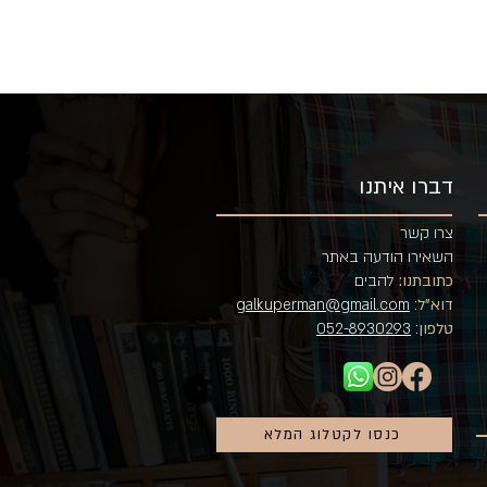
דברו איתנו
צרו קשר
השאירו הודעה באתר
כתובתנו:
להבים
דוא"ל
:
galkuperman@gmail.com
טלפון
:
052-8930293
כנסו לקטלוג המלא