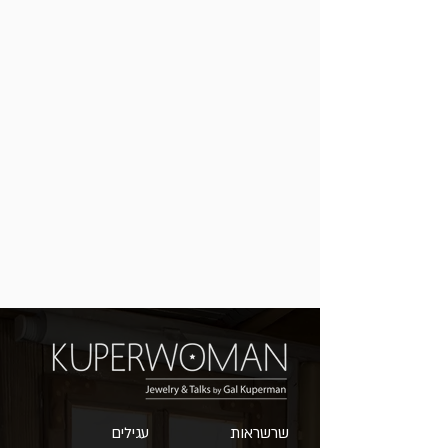
שרשראות
עגילים