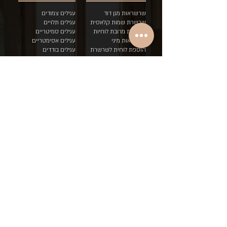
שרשראות מגן דוד
עגילים צמודים
שרשרת שמות קלאסית
עגילים תלויים
שרשרת מרובת לוחיות
עגילים סמיטריים
שרשראות מיני
ע
גילים אסימטריים
הוספת לוחית לשרשרת
עגילים בודדים
שרשראות דואט בשני
צבעים
טבעות
צמידים
טבעות איש/ה
צמיד כסאח לוחיות
טבעות לידה
צמיד גורמט לוחיות
טבעות לידה לתאומים
צמיד עדין לוחיות
טבעות שמות
צמיד "עם י
שראל חי"
טבעות יוניסקס
מגני דוד
טבעות אירוסין
סיכתינוק
מתנות בר מצווה
מתנות בת מצווה
תקנון ומדיניות
אודות
תקנון האתר
אודות KUPERWOMAN
מדיניות פרטיות
אודות המעצבת