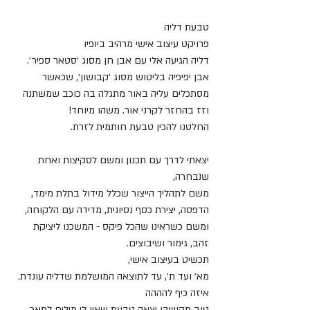
טבעת דליה
פרויקט עיצוב אישי מרהיב ביופיו
דליה הגיעה אלי עם אבן חן מסוג ׳סטאר ספיר׳.
אבן יפיפיה בליטוש מסוג ׳קבושון׳, שכאשר 
מסתכלים עליה באור מתגלה בה כוכב שמשתנה 
וזז בהחזר לקרני אור. משהו מיוחד!
החלטנו להכין טבעת חותמית לזרת.
יצאתי לדרך עם תכנון ומשם לסקיצות ואחת 
שנבחרה,
משם לתהליך הייצור שכלל מידול בתלת מימד, 
הדפסה, יצירת כסף נסיונית, מדידה עם הלקוחה, 
ומשם כשראינו שהכל פיקס - המשכנו ליציקת 
זהב, גימור ושיבוצים.
תכשיט בעיצוב אישי,
מא׳ ועד ת׳, עד לתוצאה המושלמת שדליה עונדת.
איזה כיף להההה
טוב תקשיבו יצאה טבעת שאין לי מילים לתאר 