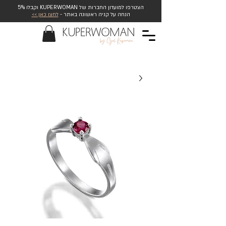
הצטרפו למועדון החברות של KUPERWOMAN וקבלו 5%
הנחה על קניה ראשונה באתר -
לחצו כאן >>