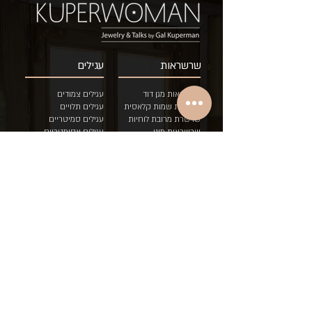
שרשראות
עגילים
שרשראות מגן דוד
עגילים צמודים
שרשרת שמות קלאסית
עגילים תלויים
שרשרת מרובת לוחיות
עגילים סמיטריים
שרשראות מיני
ע
גילים אסימטריים
הוספת לוחית לשרשרת
עגילים בודדים
שרשראות דואט בשני
צבעים
טבעות
צמידים
טבעות איש/ה
צמיד כסאח לוחיות
טבעות לידה
צמיד גורמט לוחיות
טבעות לידה לתאומים
צמיד עדין לוחיות
טבעות שמות
צמיד "עם י
שראל חי"
טבעות יוניסקס
מגני דוד
טבעות אירוסין
סיכתינוק
מתנות בר מצווה