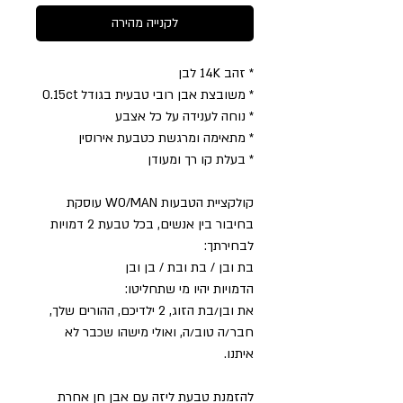
לקנייה מהירה
* זהב 14K לבן
* משובצת אבן רובי טבעית בגודל 0.15ct
* נוחה לענידה על כל אצבע
* מתאימה ומרגשת כטבעת אירוסין
* בעלת קו רך ומעודן
קולקציית הטבעות WO/MAN עוסקת
בחיבור בין אנשים, בכל טבעת 2 דמויות
לבחירתך:
בת ובן / בת ובת / בן ובן
הדמויות יהיו מי שתחליטו:
את ובן/בת הזוג, 2 ילדיכם, ההורים שלך,
חבר/ה טוב/ה, ואולי מישהו שכבר לא
איתנו.
להזמנת טבעת ליזה עם אבן חן אחרת