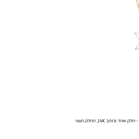
שרשרת זהב ועליה תליון מגן דוד העשוי 2 חלקים - חלק אחד מזהב 14K, החלק השני