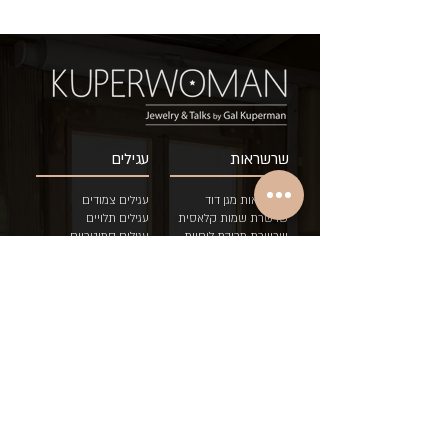
שרשראות
עגילים
שרשראות מגן דוד
עגילים צמודים
שרשרת שמות קלאסית
עגילים תלויים
שרשרת מרובת לוחיות
עגילים סמיטריים
שרשראות מיני
ע
גילים אסימטריים
הוספת לוחית לשרשרת
עגילים בודדים
שרשראות דואט בשני
צבעים
טבעות
צמידים
טבעות איש/ה
צמיד כסאח לוחיות
טבעות לידה
צמיד גורמט לוחיות
טבעות לידה לתאומים
צמיד עדין לוחיות
טבעות שמות
צמיד "עם י
שראל חי"