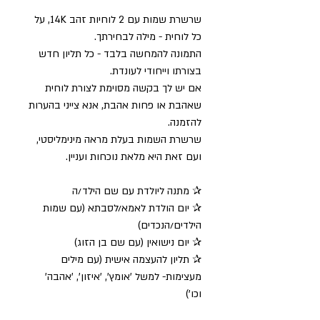
שרשרת שמות עם 2 לוחיות זהב 14K, על
כל לוחית - מילה לבחירתך.
התמונה להמחשה בלבד - כל תליון חדש
בצורתו וייחודי לעונדת.
אם יש לך בקשה מסוימת לצורת לוחית
שאהבת או פחות אהבת, אנא צייני בהערות
להזמנה.
שרשרת השמות בעלת מראה מינימליסטי,
ועם זאת היא מלאת נוכחות ועניין.
✰ מתנה ליולדת עם שם הילד/ה
✰ יום הולדת לאמא/לסבתא (עם שמות
הילדים/הנכדים)
✰ יום נישואין (עם שם בן הזוג)
✰ תליון להעצמה אישית (עם מילים
מעצימות- למשל 'אומץ', 'איזון', 'אהבה'
וכו')