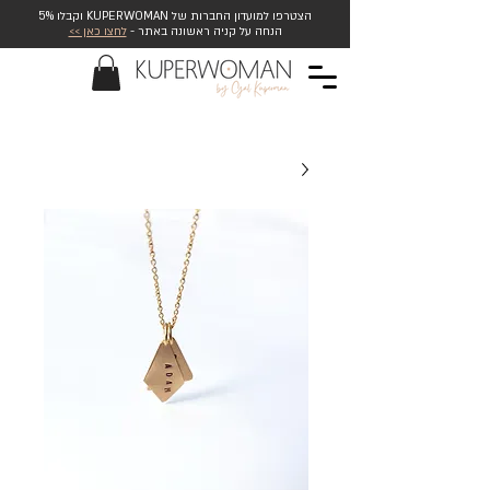
הצטרפו למועדון החברות של KUPERWOMAN וקבלו 5%
הנחה על קניה ראשונה באתר -
לחצו כאן >>