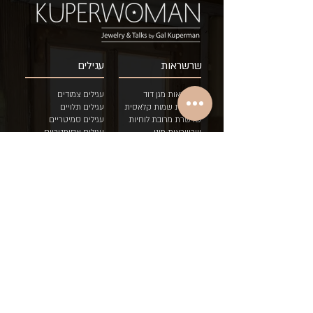
שרשראות
עגילים
שרשראות מגן דוד
עגילים צמודים
שרשרת שמות קלאסית
עגילים תלויים
שרשרת מרובת לוחיות
עגילים סמיטריים
שרשראות מיני
ע
גילים אסימטריים
הוספת לוחית לשרשרת
עגילים בודדים
שרשראות דואט בשני
צבעים
טבעות
צמידים
טבעות איש/ה
צמיד כסאח לוחיות
טבעות לידה
צמיד גורמט לוחיות
טבעות לידה לתאומים
צמיד עדין לוחיות
טבעות שמות
צמיד "עם י
שראל חי"
טבעות יוניסקס
מגני דוד
טבעות אירוסין
סיכתינוק
מתנות בר מצווה