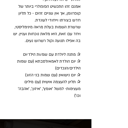
אמנם זהו התכשיט הפופולרי ביותר של
קופרוומן, אך אין שניים זהים - כל תליון
חדש בצורתו וייחודי לעונדת.
שרשרת השמות בעלת מראה מינימליסטי,
ויחד עם זאת, היא מלאת נוכחות ועניין. יש
בה אפילו תנועה וקול רשרוש נעים.
✰ מתנה ליולדת עם שמ/ות הילד/ים
✰ יום הולדת לאמא/לסבתא (עם שמות
הילדים/הנכדים)
✰ יום נישואין (עם שמות בני הזוג)
✰ תליון להעצמה אישית (עם מילים
מעצימות- למשל 'אומץ', 'איזון', 'אהבה'
וכו')