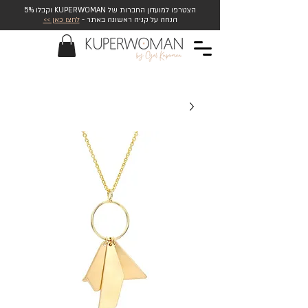
הצטרפו למועדון החברות של KUPERWOMAN וקבלו 5%
הנחה על קניה ראשונה באתר -
לחצו כאן >>