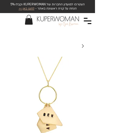
הצטרפו למועדון החברות של KUPERWOMAN וקבלו 5%
הנחה על קניה ראשונה באתר -
לחצו כאן >>