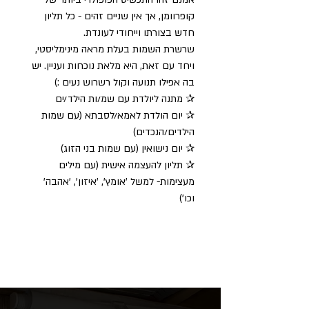
קופרוומן, אך אין שניים זהים - כל תליון
חדש בצורתו וייחודי לעונדת.
שרשרת השמות בעלת מראה מינימליסטי,
ויחד עם זאת, היא מלאת נוכחות ועניין. יש
בה אפילו תנועה וקול רשרוש נעים :)
✰ מתנה ליולדת עם שמ/ות הילד/ים
✰ יום הולדת לאמא/לסבתא (עם שמות
הילדים/הנכדים)
✰ יום נישואין (עם שמות בני הזוג)
✰ תליון להעצמה אישית (עם מילים
מעצימות- למשל 'אומץ', 'איזון', 'אהבה'
וכו')