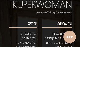
שרשראות
עגילים
שרשראות מגן דוד
עגילים צמודים
שרשרת שמות קלאסית
עגילים תלויים
שרשרת מרובת לוחיות
עגילים סמיטריים
שרשראות מיני
ע
גילים אסימטריים
הוספת לוחית לשרשרת
עגילים בודדים
שרשראות דואט בשני
צבעים
טבעות
צמידים
טבעות איש/ה
צמיד כסאח לוחיות
טבעות לידה
צמיד גורמט לוחיות
טבעות לידה לתאומים
צמיד עדין לוחיות
טבעות שמות
צמיד "עם י
שראל חי"
טבעות יוניסקס
מגני דוד
טבעות אירוסין
סיכתינוק
מתנות בר מצווה