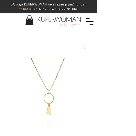
הצטרפו למועדון החברות של KUPERWOMAN וקבלו 5%
הנחה על קניה ראשונה באתר -
לחצו כאן >>