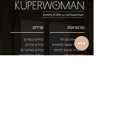
שרשראות
עגילים
שרשראות מגן דוד
עגילים צמודים
שרשרת שמות קלאסית
עגילים תלויים
שרשרת מרובת לוחיות
עגילים סמיטריים
שרשראות מיני
ע
גילים אסימטריים
הוספת לוחית לשרשרת
עגילים בודדים
שרשראות דואט בשני
צבעים
טבעות
צמידים
טבעות איש/ה
צמיד כסאח לוחיות
טבעות לידה
צמיד גורמט לוחיות
טבעות לידה לתאומים
צמיד עדין לוחיות
טבעות שמות
צמיד "עם י
שראל חי"
טבעות יוניסקס
מגני דוד
טבעות אירוסין
סיכתינוק
מתנות בר מצווה