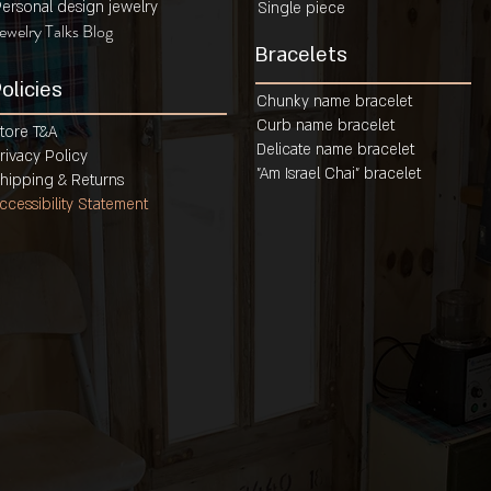
ersonal design jewelry
Single piece
ewelry Talks Blog
Bracelets
olicies
Chunky name bracelet
Curb name bracelet
tore T&A
Delicate name bracelet
rivacy Policy
"Am Israel Chai" brace
let
hip
ping & Returns
ccessibility Statement