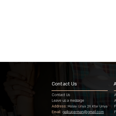
Contact Us
Contact Us
Leave us a message
A
Address:
F
Ma'ale Uriya 29, Kfar Uriya
Email
:
galkuperman@gmail.com