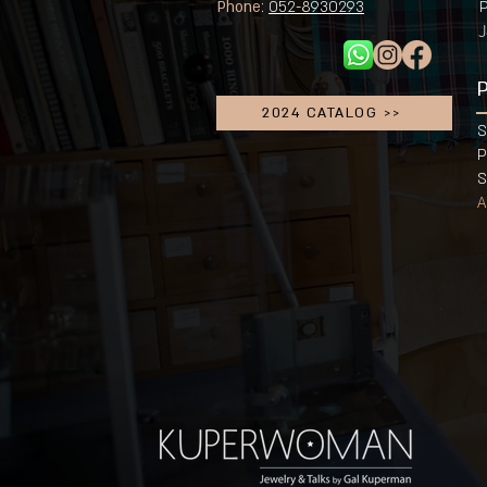
Phone
:
052-8930293
P
J
P
2024 CATALOG >>
S
P
S
A