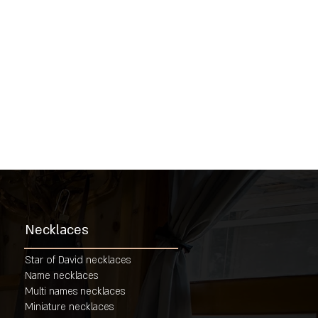
Necklaces
Star of David necklaces
Name necklaces
Multi names necklaces
Miniature necklaces