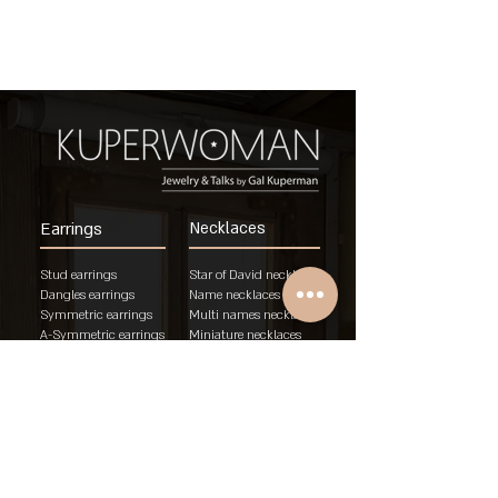
Earrings
Necklaces
Stud earrings
Star of David necklaces
Dangles earrings
Name necklaces
Symmetric earrings
Multi names necklaces
A-Symmetric earrings
Miniature necklaces
Single piece
Name plates addition
Bracelets
Rings
Chunky name
WO/MAN rings
bracelet
Birth rings