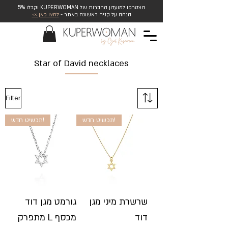
הצטרפו למועדון החברות של KUPERWOMAN וקבלו 5%
הנחה על קניה ראשונה באתר -
לחצו כאן >>
Star of David necklaces
Filter
תכשיט חדש!
תכשיט חדש!
שרשרת מיני מגן
גורמט מגן דוד
דוד
מתפרק L מכסף