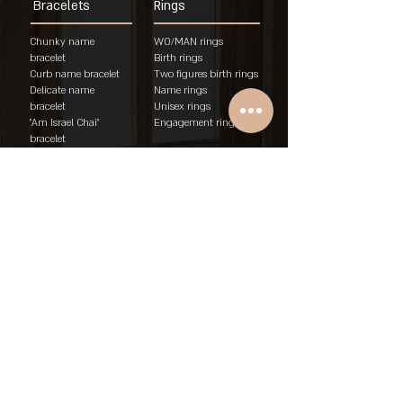
Bracelets
Rings
Chunky name
WO/MAN rings
bracelet
Birth rings
Curb name bracelet
Two figures birth rings
Delicate name
Name rings
bracelet
Unisex rings
"Am Israel Chai"
Engagement rings
brace
let
Rings
About
Policies
About
Store T&A
Privacy Policy
KUPERWOMAN
Ship
ping & Returns
About the designer
Accessibility Statement
From idea to product
FAQ
Personal design
jewelry
Jewelry Talks Blog