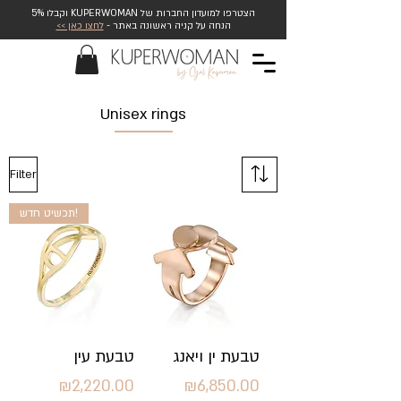
הצטרפו למועדון החברות של KUPERWOMAN וקבלו 5%
הנחה על קניה ראשונה באתר -
לחצו כאן >>
Unisex rings
Filter
תכשיט חדש!
טבעת ין ויאנג
טבעת עין
Price
Price
₪2,220.00
₪6,850.00