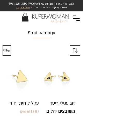
הצטרפו למועדון החברות של KUPERWOMAN וקבלו 5%
הנחה על קניה ראשונה באתר -
לחצו כאן >>
Stud earrings
Filter
זוג עגילי ריטה
עגיל לוחית יחיד
משובצים יהלום
Price
₪460.00