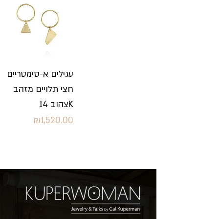
עגילים א-סימטריים
חצי תלויים מזהב
צהוב 14K
Price
₪1,520.00