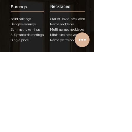
Earrings
Necklaces
Stud earrings
Star of David necklaces
Dangles earrings
Name necklaces
Symmetric earrings
Multi names necklaces
A-Symmetric earrings
Miniature necklaces
Single piece
Name plates addition
Bracelets
Rings
Chunky name
WO/MAN rings
bracelet
Birth rings
Curb name bracelet
Two figures birth rings
Delicate name
Name rings
bracelet
Unisex rings
"Am Israel Chai"
Engagement rings
brace
let
Rings
About
Policies